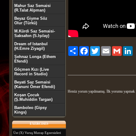
Mahur Saz Semaisi
(R.Talat Alpman)
Beyaz Giyme Söz
Olur (Türkü)
M.Kürdi Saz Semaisi-
Saksafon (S.Işılay)
Dream of Istanbul
(H.Emre Ziyagil)
Paylaş
Facebook
Twitter
Email
Gmail
Li
Şehnaz Longa (Ethem
Efendi)
Göçmen Kızı (Live
Record in Studio)
Beyati Saz Semaisi
(Kanuni Ömer Efendi)
Henüz yorum yapılmamış. İlk yorumu yapmak 
Koşan Çocuk
(Ş.Muhiddin Targan)
Bamboleo (Gipsy
Kings)
EXERCISES
Üst (X) Vuruş Mızrap Egzersizleri