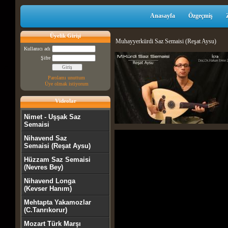
Anasayfa
Özgeçmiş
Üyelik Girişi
Muhayyerkürdi Saz Semaisi (Reşat Aysu)
Kullanıcı adı
Şifre
Parolamı unuttum
Üye olmak istiyorum
Videolar
Nimet - Uşşak Saz
Semaisi
Nihavend Saz
Semaisi (Reşat Aysu)
Hüzzam Saz Semaisi
(Nevres Bey)
Nihavend Longa
(Kevser Hanım)
Mehtapta Yakamozlar
(C.Tanrıkorur)
Mozart Türk Marşı