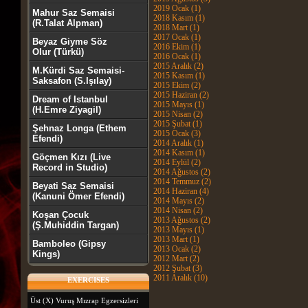
2019 Ocak (1)
Mahur Saz Semaisi
2018 Kasım (1)
(R.Talat Alpman)
2018 Mart (1)
2017 Ocak (1)
Beyaz Giyme Söz
2016 Ekim (1)
Olur (Türkü)
2016 Ocak (1)
2015 Aralık (2)
M.Kürdi Saz Semaisi-
2015 Kasım (1)
Saksafon (S.Işılay)
2015 Ekim (2)
2015 Haziran (2)
Dream of Istanbul
2015 Mayıs (1)
(H.Emre Ziyagil)
2015 Nisan (2)
2015 Şubat (1)
Şehnaz Longa (Ethem
2015 Ocak (3)
Efendi)
2014 Aralık (1)
2014 Kasım (1)
Göçmen Kızı (Live
2014 Eylül (2)
Record in Studio)
2014 Ağustos (2)
2014 Temmuz (2)
Beyati Saz Semaisi
2014 Haziran (4)
(Kanuni Ömer Efendi)
2014 Mayıs (2)
2014 Nisan (2)
Koşan Çocuk
2013 Ağustos (2)
(Ş.Muhiddin Targan)
2013 Mayıs (1)
2013 Mart (1)
Bamboleo (Gipsy
2013 Ocak (2)
Kings)
2012 Mart (2)
2012 Şubat (3)
2011 Aralık (10)
EXERCISES
Üst (X) Vuruş Mızrap Egzersizleri