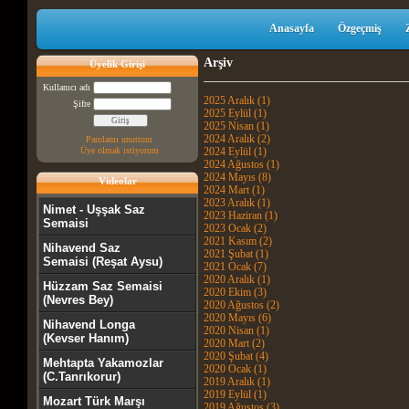
Anasayfa
Özgeçmiş
Arşiv
Üyelik Girişi
Kullanıcı adı
2025 Aralık (1)
Şifre
2025 Eylül (1)
2025 Nisan (1)
2024 Aralık (2)
Parolamı unuttum
Üye olmak istiyorum
2024 Eylül (1)
2024 Ağustos (1)
2024 Mayıs (8)
Videolar
2024 Mart (1)
2023 Aralık (1)
Nimet - Uşşak Saz
2023 Haziran (1)
Semaisi
2023 Ocak (2)
2021 Kasım (2)
Nihavend Saz
2021 Şubat (1)
Semaisi (Reşat Aysu)
2021 Ocak (7)
2020 Aralık (1)
Hüzzam Saz Semaisi
2020 Ekim (3)
(Nevres Bey)
2020 Ağustos (2)
2020 Mayıs (6)
Nihavend Longa
2020 Nisan (1)
(Kevser Hanım)
2020 Mart (2)
2020 Şubat (4)
Mehtapta Yakamozlar
2020 Ocak (1)
(C.Tanrıkorur)
2019 Aralık (1)
2019 Eylül (1)
Mozart Türk Marşı
2019 Ağustos (3)