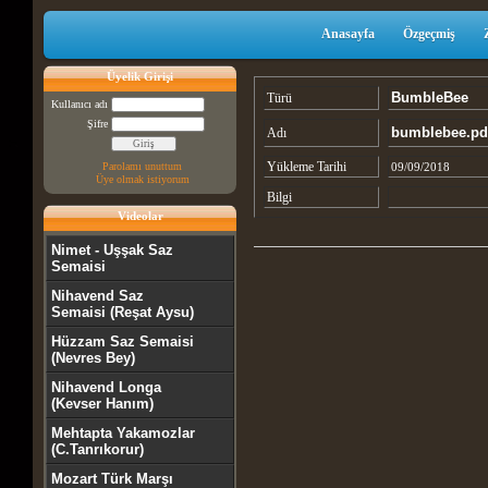
Anasayfa
Özgeçmiş
Üyelik Girişi
BumbleBee
Türü
Kullanıcı adı
Şifre
bumblebee.pd
Adı
Yükleme Tarihi
Parolamı unuttum
09/09/2018
Üye olmak istiyorum
Bilgi
Videolar
Nimet - Uşşak Saz
Semaisi
Nihavend Saz
Semaisi (Reşat Aysu)
Hüzzam Saz Semaisi
(Nevres Bey)
Nihavend Longa
(Kevser Hanım)
Mehtapta Yakamozlar
(C.Tanrıkorur)
Mozart Türk Marşı