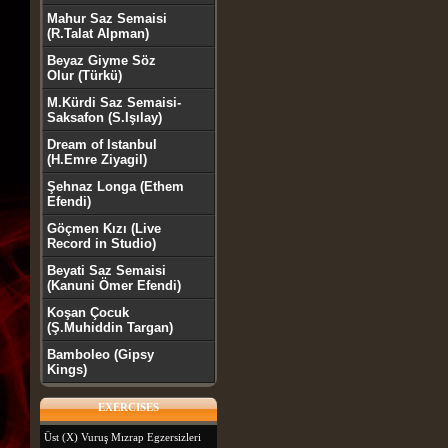
Mahur Saz Semaisi
(R.Talat Alpman)
Beyaz Giyme Söz
Olur (Türkü)
M.Kürdi Saz Semaisi-
Saksafon (S.Işılay)
Dream of Istanbul
(H.Emre Ziyagil)
Şehnaz Longa (Ethem
Efendi)
Göçmen Kızı (Live
Record in Studio)
Beyati Saz Semaisi
(Kanuni Ömer Efendi)
Koşan Çocuk
(Ş.Muhiddin Targan)
Bamboleo (Gipsy
Kings)
EXERCISES
Üst (X) Vuruş Mızrap Egzersizleri