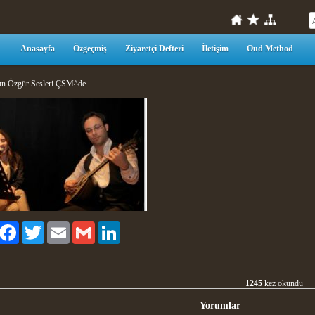
Anasayfa
Özgeçmiş
Ziyaretçi Defteri
İletişim
Oud Method
n Özgür Sesleri ÇSM^de.....
aylaş
Facebook
Twitter
Email
Gmail
LinkedIn
1245
kez okundu
Yorumlar