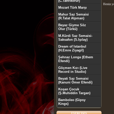
(C.Tanrıkorur)
Henüz yo
Mozart Türk Marşı
Mahur Saz Semaisi
(R.Talat Alpman)
Beyaz Giyme Söz
Olur (Türkü)
M.Kürdi Saz Semaisi-
Saksafon (S.Işılay)
Dream of Istanbul
(H.Emre Ziyagil)
Şehnaz Longa (Ethem
Efendi)
Göçmen Kızı (Live
Record in Studio)
Beyati Saz Semaisi
(Kanuni Ömer Efendi)
Koşan Çocuk
(Ş.Muhiddin Targan)
Bamboleo (Gipsy
Kings)
EXERCISES