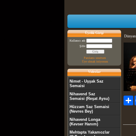
Üyelik Girişi
Dünyanı
Kullanıcı adı
Şifre
Parolamı unuttum
Üye olmak istiyorum
Videolar
Nimet - Uşşak Saz
Semaisi
Nihavend Saz
P
Semaisi (Reşat Aysu)
Hüzzam Saz Semaisi
(Nevres Bey)
Nihavend Longa
(Kevser Hanım)
Mehtapta Yakamozlar