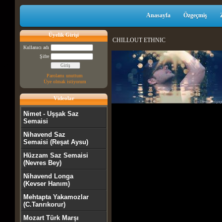
Anasayfa
Özgeçmiş
Üyelik Girişi
CHILLOUT ETHNIC
Kullanıcı adı
Şifre
Parolamı unuttum
Üye olmak istiyorum
Videolar
Nimet - Uşşak Saz
Semaisi
Nihavend Saz
Semaisi (Reşat Aysu)
Hüzzam Saz Semaisi
(Nevres Bey)
Nihavend Longa
(Kevser Hanım)
Mehtapta Yakamozlar
(C.Tanrıkorur)
Mozart Türk Marşı