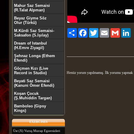
Mahur Saz Semaisi
(R.Talat Alpman)
Beyaz Giyme Söz
Olur (Türkü)
M.Kürdi Saz Semaisi-
Paylaş
Facebook
Twitter
Email
Gmail
Li
Saksafon (S.Işılay)
Dream of Istanbul
(H.Emre Ziyagil)
Şehnaz Longa (Ethem
Efendi)
Göçmen Kızı (Live
Record in Studio)
Henüz yorum yapılmamış. İlk yorumu yapmak 
Beyati Saz Semaisi
(Kanuni Ömer Efendi)
Koşan Çocuk
(Ş.Muhiddin Targan)
Bamboleo (Gipsy
Kings)
EXERCISES
Üst (X) Vuruş Mızrap Egzersizleri