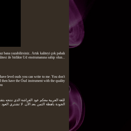
 bana yazabilirsiniz.. Artık kaliteyi çok pahalı
tesi ile birlikte Ud enstrumanına sahip olun...
have level ouds you can write to me. You don't
d then have the Oud instrument with the quality
ou
الجودة باهظة الثمن بعد الآن. لا تشتري العود