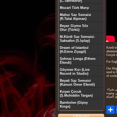
(C.Tanrıkorur)
Mozart Türk Marşı
Mahur Saz Semaisi
(R.Talat Alpman)
Beyaz Giyme Söz
Olur (Türkü)
M.Kürdi Saz Semaisi-
Saksafon (S.Işılay)
Dream of Istanbul
Kendi te
almanıza
(H.Emre Ziyagil)
Gerçek s
Şehnaz Longa (Ethem
For Engl
Efendi)
Our Mapl
Göçmen Kızı (Live
need to 
Record in Studio)
of workm
Beyati Saz Semaisi
(Kanuni Ömer Efendi)
للغة العربية معكم عود الفراشة الذي ننتجه بتقنيتي الخاصة .. هذا هو د. يمكنك الكتابة لي إذا كنت تريد أن يكون لديك مستوى العود. لا تحتاج إلى شراء
Koşan Çocuk
ي وجودة
(Ş.Muhiddin Targan)
Bamboleo (Gipsy
Kings)
P
EXERCISES