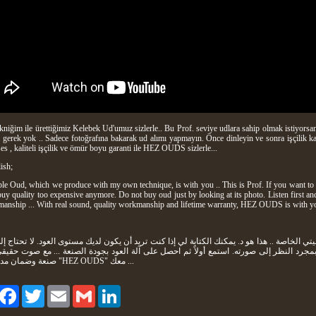
kniğim ile ürettiğimiz Kelebek Ud'umuz sizlerle.. Bu Prof. seviye udlara sahip olmak istiyorsanız
 gerek yok .. Sadece fotoğrafına bakarak ud alımı yapmayın. Önce dinleyin ve sonra işçilik kali
es , kaliteli işçilik ve ömür boyu garanti ile HEZ OUDS sizlerle...
ish;
e Oud, which we produce with my own technique, is with you .. This is Prof. If you want to 
buy quality too expensive anymore. Do not buy oud just by looking at its photo. Listen first an
anship ... With real sound, quality workmanship and lifetime warranty, HEZ OUDS is with y
 بمجرد النظر إلى صورته. استمع أولاً ثم احصل على آلة العود بجودة الصنعة ... مع صوت حقيق
صنعة وضمان مدى الحياة "HEZ OUDS" معك ...
aylaş
Facebook
Twitter
Email
Gmail
LinkedIn