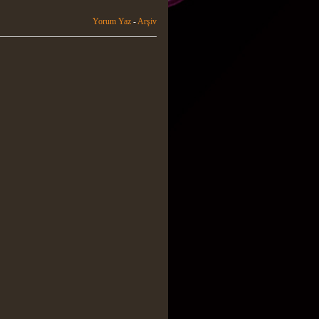
Yorum Yaz
-
Arşiv