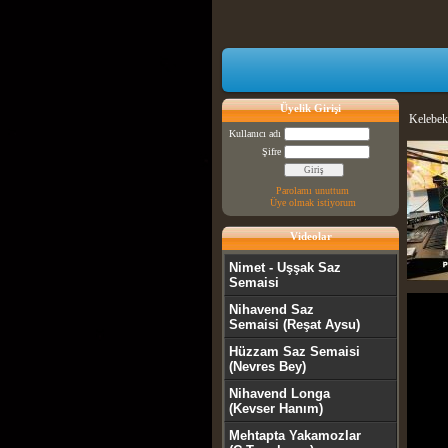
Üyelik Girişi
Kelebe
Kullanıcı adı
Şifre
Parolamı unuttum
Üye olmak istiyorum
Videolar
Nimet - Uşşak Saz
Semaisi
Nihavend Saz
Semaisi (Reşat Aysu)
Hüzzam Saz Semaisi
(Nevres Bey)
Nihavend Longa
(Kevser Hanım)
Mehtapta Yakamozlar