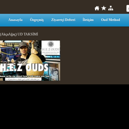
Anasayfa
Özgeçmiş
Ziyaretçi Defteri
İletişim
Oud Method
k(AkçaAğaç) UD TAKSİMİ