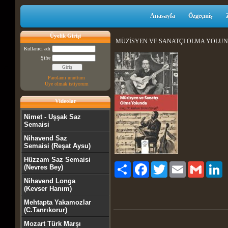
Anasayfa
Özgeçmiş
Üyelik Girişi
MÜZİSYEN VE SANATÇI OLMA YOLUNDA (Y
Kullanıcı adı
Şifre
Parolamı unuttum
Üye olmak istiyorum
Videolar
Nimet - Uşşak Saz
Semaisi
Nihavend Saz
Semaisi (Reşat Aysu)
Hüzzam Saz Semaisi
Paylaş
Facebook
Twitter
Email
Gmail
Li
(Nevres Bey)
Nihavend Longa
(Kevser Hanım)
Mehtapta Yakamozlar
(C.Tanrıkorur)
Mozart Türk Marşı