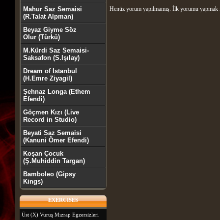
Mahur Saz Semaisi
Henüz yorum yapılmamış. İlk yorumu yapmak 
(R.Talat Alpman)
Beyaz Giyme Söz
Olur (Türkü)
M.Kürdi Saz Semaisi-
Saksafon (S.Işılay)
Dream of Istanbul
(H.Emre Ziyagil)
Şehnaz Longa (Ethem
Efendi)
Göçmen Kızı (Live
Record in Studio)
Beyati Saz Semaisi
(Kanuni Ömer Efendi)
Koşan Çocuk
(Ş.Muhiddin Targan)
Bamboleo (Gipsy
Kings)
EXERCISES
Üst (X) Vuruş Mızrap Egzersizleri