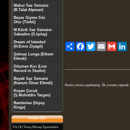
Mahur Saz Semaisi
(R.Talat Alpman)
Beyaz Giyme Söz
Olur (Türkü)
M.Kürdi Saz Semaisi-
Saksafon (S.Işılay)
Dream of Istanbul
Paylaş
Facebook
Twitter
Email
Gmail
Li
(H.Emre Ziyagil)
Şehnaz Longa (Ethem
Efendi)
Göçmen Kızı (Live
Record in Studio)
Beyati Saz Semaisi
(Kanuni Ömer Efendi)
Henüz yorum yapılmamış. İlk yorumu yapmak 
Koşan Çocuk
(Ş.Muhiddin Targan)
Bamboleo (Gipsy
Kings)
EXERCISES
Üst (X) Vuruş Mızrap Egzersizleri