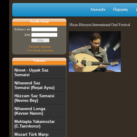
Anasayfa
Özgeçmiş
Üyelik Girişi
Hicaz-Hüseyni-International Oud Festival
Kullanıcı adı
Şifre
Parolamı unuttum
Üye olmak istiyorum
Videolar
Nimet - Uşşak Saz
Semaisi
Nihavend Saz
Semaisi (Reşat Aysu)
Hüzzam Saz Semaisi
(Nevres Bey)
Nihavend Longa
(Kevser Hanım)
Mehtapta Yakamozlar
(C.Tanrıkorur)
Mozart Türk Marşı