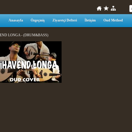
Anasayfa
Özgeçmiş
Ziyaretçi Defteri
İletişim
Oud Method
END LONGA - (DRUM&BASS)