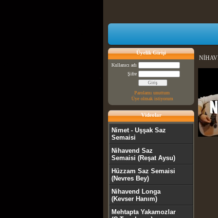
Üyelik Girişi
NİHAV
Kullanıcı adı
Şifre
Parolamı unuttum
Üye olmak istiyorum
Videolar
Nimet - Uşşak Saz
Semaisi
Nihavend Saz
Semaisi (Reşat Aysu)
Hüzzam Saz Semaisi
(Nevres Bey)
Nihavend Longa
(Kevser Hanım)
Mehtapta Yakamozlar