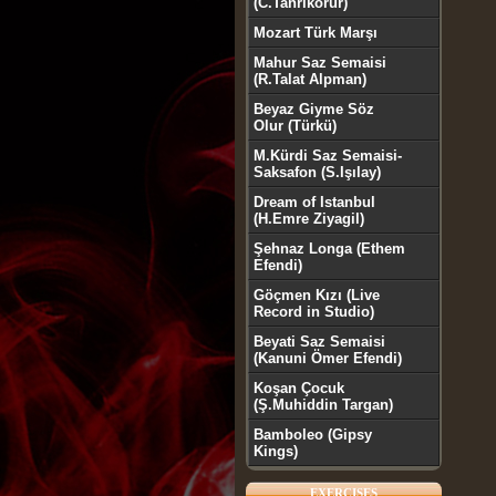
(C.Tanrıkorur)
Mozart Türk Marşı
Mahur Saz Semaisi
(R.Talat Alpman)
Beyaz Giyme Söz
Olur (Türkü)
M.Kürdi Saz Semaisi-
Saksafon (S.Işılay)
Dream of Istanbul
(H.Emre Ziyagil)
Şehnaz Longa (Ethem
Efendi)
Göçmen Kızı (Live
Record in Studio)
Beyati Saz Semaisi
(Kanuni Ömer Efendi)
Koşan Çocuk
(Ş.Muhiddin Targan)
Bamboleo (Gipsy
Kings)
EXERCISES