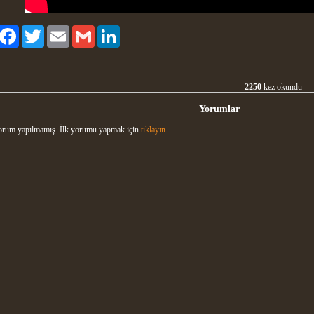
aylaş
Facebook
Twitter
Email
Gmail
LinkedIn
2250
kez okundu
Yorumlar
rum yapılmamış. İlk yorumu yapmak için
tıklayın