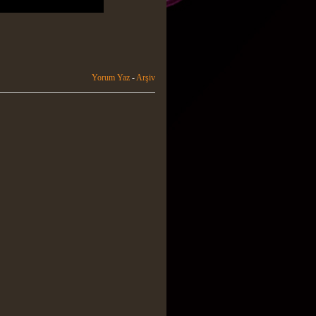
Yorum Yaz
-
Arşiv