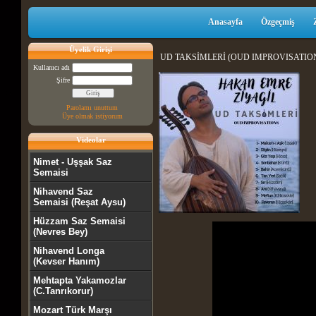
Anasayfa
Özgeçmiş
Üyelik Girişi
UD TAKSİMLERİ (OUD IMPROVISATIONS
Kullanıcı adı
Şifre
Parolamı unuttum
Üye olmak istiyorum
Videolar
Nimet - Uşşak Saz
Semaisi
Nihavend Saz
Semaisi (Reşat Aysu)
Hüzzam Saz Semaisi
(Nevres Bey)
Nihavend Longa
(Kevser Hanım)
Mehtapta Yakamozlar
(C.Tanrıkorur)
Mozart Türk Marşı