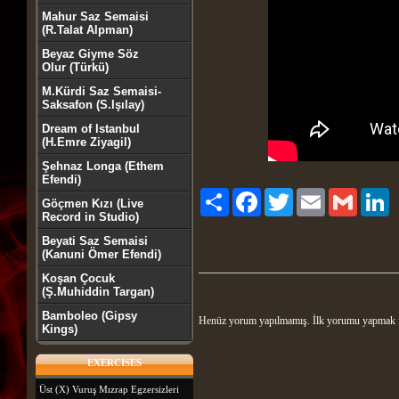
Mahur Saz Semaisi
(R.Talat Alpman)
Beyaz Giyme Söz
Olur (Türkü)
M.Kürdi Saz Semaisi-
Saksafon (S.Işılay)
Dream of Istanbul
(H.Emre Ziyagil)
Şehnaz Longa (Ethem
Efendi)
Paylaş
Facebook
Twitter
Email
Gmail
Li
Göçmen Kızı (Live
Record in Studio)
Beyati Saz Semaisi
(Kanuni Ömer Efendi)
Koşan Çocuk
(Ş.Muhiddin Targan)
Bamboleo (Gipsy
Henüz yorum yapılmamış. İlk yorumu yapmak 
Kings)
EXERCISES
Üst (X) Vuruş Mızrap Egzersizleri